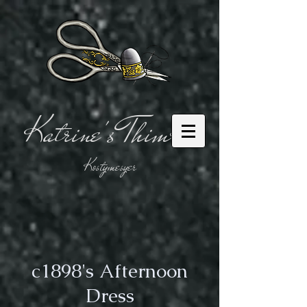
Katrine's Thimble
Kostymesyer
c1898's Afternoon
Dress